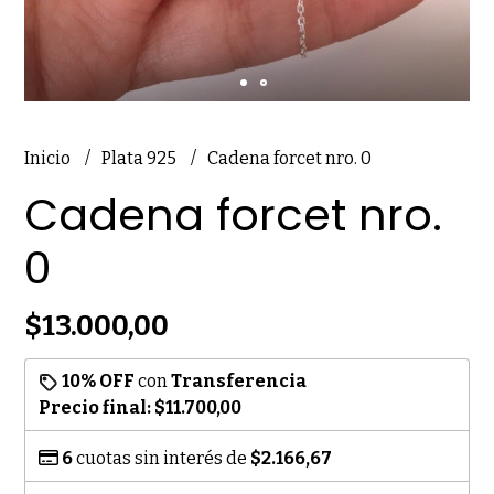
Inicio
Plata 925
Cadena forcet nro. 0
Cadena forcet nro.
0
$13.000,00
10% OFF
con
Transferencia
Precio final:
$11.700,00
6
cuotas sin interés de
$2.166,67