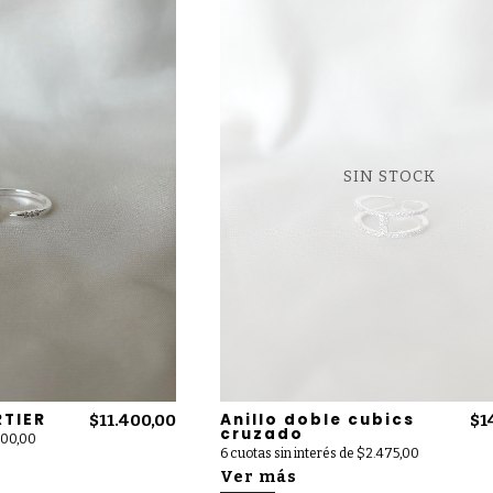
SIN STOCK
RTIER
Anillo doble cubics
$11.400,00
$1
cruzado
.900,00
6 cuotas sin interés de $2.475,00
Ver más