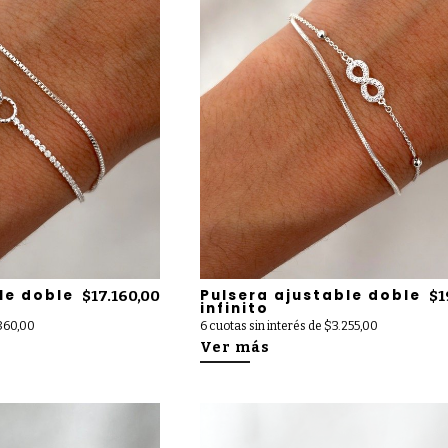
le doble
Pulsera ajustable doble
$17.160,00
$1
infinito
.860,00
6 cuotas sin interés de $3.255,00
Ver más