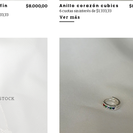
fín
Anillo corazón cubics
$8.000,00
$
6 cuotas sin interés de $1.333,33
333,33
Ver más
 STOCK