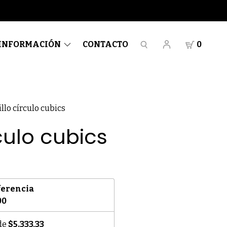
INFORMACIÓN
CONTACTO
0
llo círculo cubics
rculo cubics
ferencia
00
 de
$5.333,33