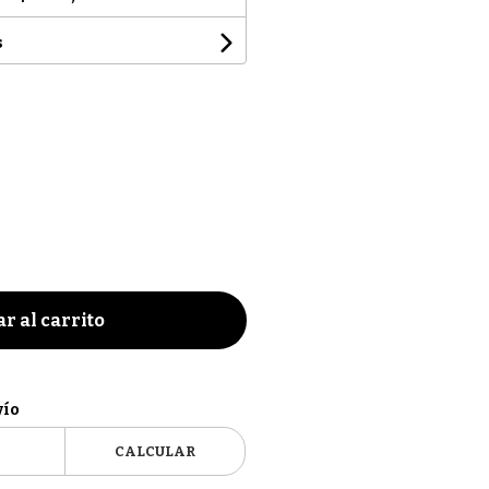
s
r al carrito
vío
CALCULAR