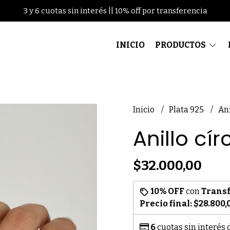
3 y 6 cuotas sin interés || 10% off por transferencia
INICIO
PRODUCTOS
Inicio
Plata 925
Ani
Anillo cí
$32.000,00
10% OFF
con
Trans
Precio final:
$28.800,
6
cuotas sin interés