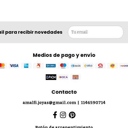
il para recibir novedades
Medios de pago y envío
Contacto
amalfi.joyas@gmail.com
|
1146590714
Botón de arrepentimiento