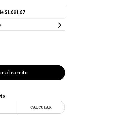
 de
$1.691,67
s
r al carrito
vío
CALCULAR