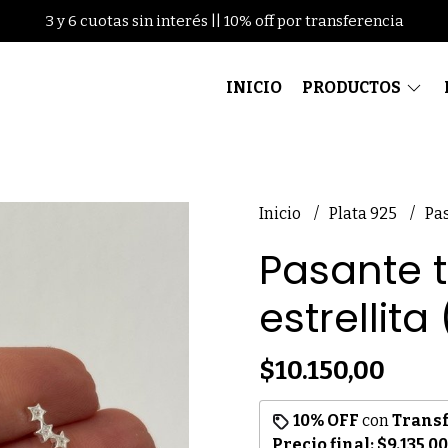
3 y 6 cuotas sin interés || 10% off por transferencia
INICIO
PRODUCTOS
Inicio
Plata 925
Pas
Pasante t
estrellita
$10.150,00
10% OFF
con
Trans
Precio final:
$9.135,00