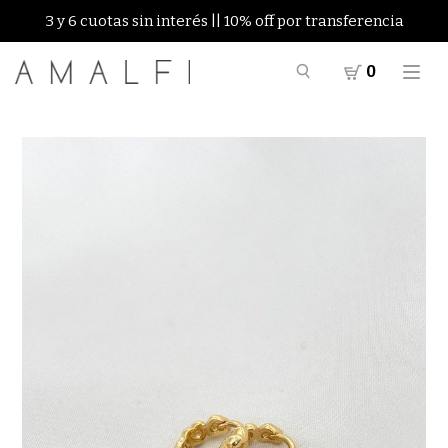
3 y 6 cuotas sin interés || 10% off por transferencia
0