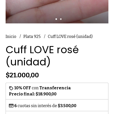
Inicio
Plata 925
Cuff LOVE rosé (unidad)
Cuff LOVE rosé
(unidad)
$21.000,00
10% OFF
con
Transferencia
Precio final:
$18.900,00
6
cuotas sin interés de
$3.500,00