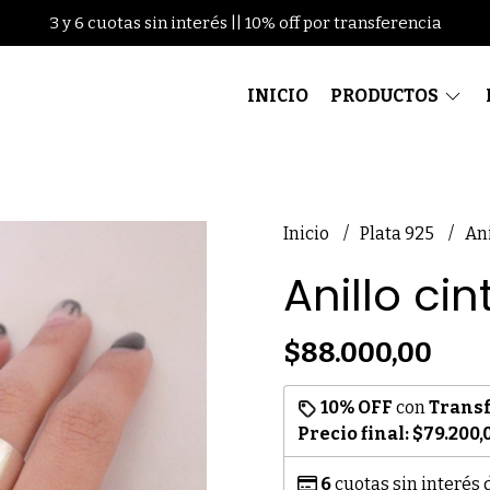
3 y 6 cuotas sin interés || 10% off por transferencia
INICIO
PRODUCTOS
Inicio
Plata 925
Ani
Anillo cin
$88.000,00
10% OFF
con
Trans
Precio final:
$79.200,
6
cuotas sin interés