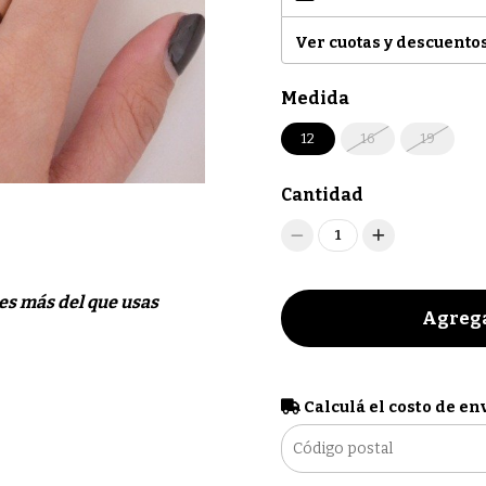
Ver cuotas y descuento
Medida
12
16
19
Cantidad
1
les más del que usas
Agrega
Calculá el costo de en