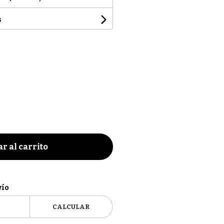
s
r al carrito
vío
CALCULAR